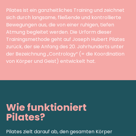
Pilates ist ein ganzheitliches Training und zeichnet
sich durch langsame, fließende und kontrollierte
Bewegungen aus, die von einer ruhigen, tiefen
Atmung begleitet werden. Die Urform dieser
Trainingsmethode geht auf Joseph Hubert Pilates
zurück, der sie Anfang des 20. Jahrhunderts unter
der Bezeichnung „Contrology“ (= die Koordination
von Körper und Geist) entwickelt hat.
Wie funktioniert
Pilates?
Pilates zielt darauf ab, den gesamten Körper