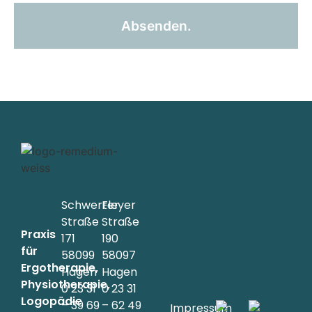
Schwerter
Fleyer
Straße
Straße
Praxis
171
190
für
58099
58097
Ergotherapie,
Hagen
Hagen
Physiotherapie,
0 23 31
0 23 31
Logopädie
– 39 69
– 62 49
Impressum