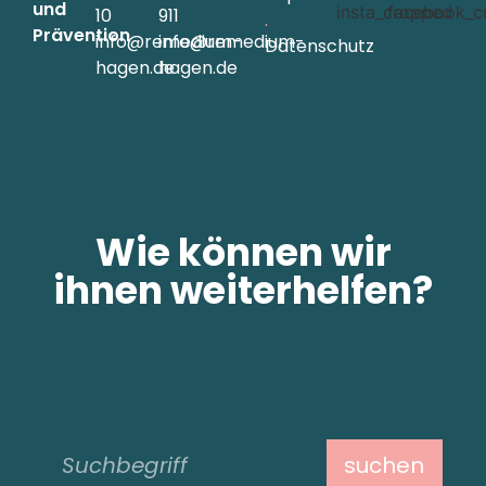
und
10
911
.
Prävention
info@remedium-
info@remedium-
Datenschutz
hagen.de
hagen.de
Wie können wir
ihnen weiterhelfen?
suchen