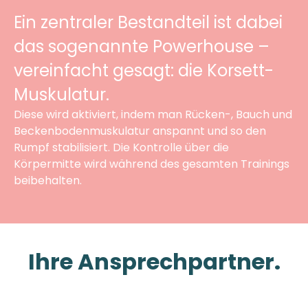
Ein zentraler Bestandteil ist dabei
das sogenannte Powerhouse –
vereinfacht gesagt: die Korsett-
Muskulatur.
Diese wird aktiviert, indem man Rücken-, Bauch und
Beckenbodenmuskulatur anspannt und so den
Rumpf stabilisiert. Die Kontrolle über die
Körpermitte wird während des gesamten Trainings
beibehalten.
Ihre Ansprechpartner.