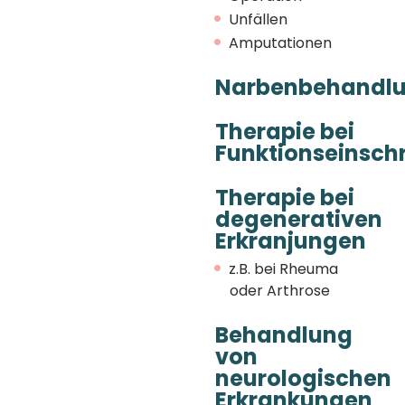
Unfällen
Amputationen
Narbenbehandl
Therapie bei
Funktionseinsc
Therapie bei
degenerativen
Erkranjungen
z.B. bei Rheuma
oder Arthrose
Behandlung
von
neurologischen
Erkrankungen