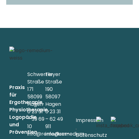
Schwerter
Fleyer
Straße
Straße
Praxis
171
190
für
58099
58097
Ergotherapie,
Hagen
Hagen
Physiotherapie,
0 23 31
0 23 31
Logopädie
– 39 69
– 62 49
Impressum
und
10
911
.
Prävention
info@remedium-
info@remedium-
Datenschutz