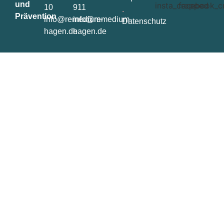
und
10
911
.
Prävention
info@remedium-
info@remedium-
Datenschutz
hagen.de
hagen.de