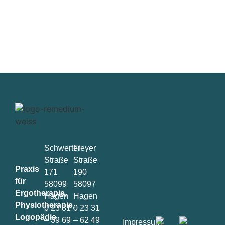
Schwerter
Fleyer
Straße
Straße
Praxis
171
190
für
58099
58097
Ergotherapie,
Hagen
Hagen
Physiotherapie,
0 23 31
0 23 31
Logopädie
– 39 69
– 62 49
Impressum