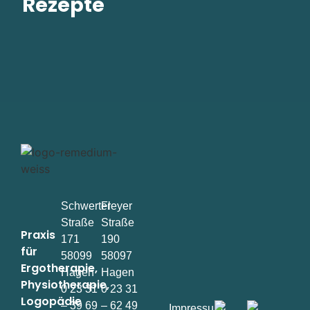
Rezepte
Schwerter
Fleyer
Straße
Straße
Praxis
171
190
für
58099
58097
Ergotherapie,
Hagen
Hagen
Physiotherapie,
0 23 31
0 23 31
Logopädie
– 39 69
– 62 49
Impressum