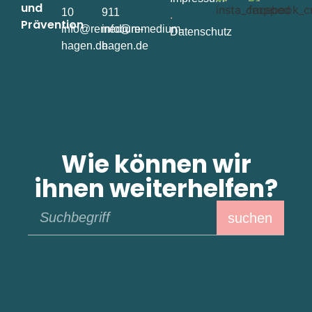
und
10
911
.
Prävention
info@remedium-
info@remedium-
Datenschutz
hagen.de
hagen.de
Wie können wir
ihnen weiterhelfen?
suchen